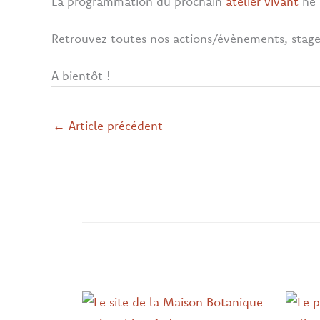
La programmation du prochain
atelier vivant
ne 
Retrouvez toutes nos actions/évènements, stages
A bientôt !
←
Article précédent