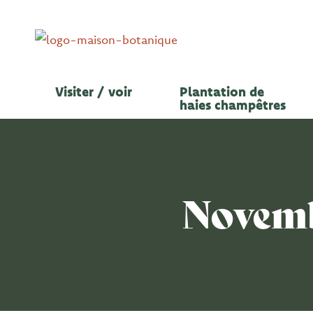
Aller
au
contenu
Visiter / voir
Plantation de
haies champêtres
Novemb