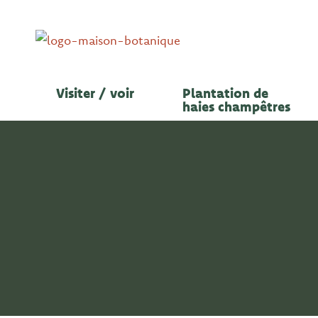
Aller
au
contenu
Visiter / voir
Plantation de
haies champêtres