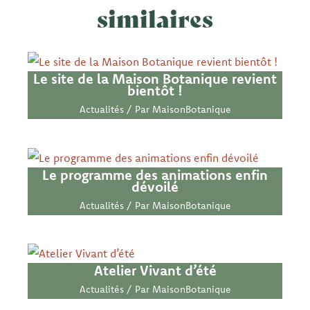
similaires
Le site de la Maison Botanique revient
bientôt !
Actualités
/ Par
MaisonBotanique
Le programme des animations enfin
dévoilé
Actualités
/ Par
MaisonBotanique
Atelier Vivant d’été
Actualités
/ Par
MaisonBotanique