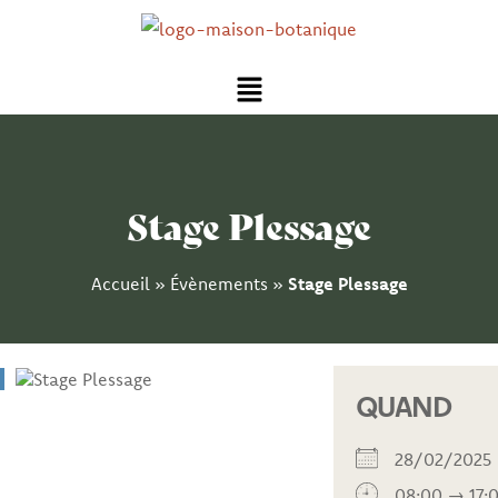
Aller
au
Menu
contenu
Stage Plessage
Accueil
»
Évènements
»
Stage Plessage
QUAND
28/02/202
08:00 → 17: