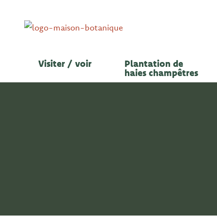
Aller
au
contenu
Visiter / voir
Plantation de
haies champêtres