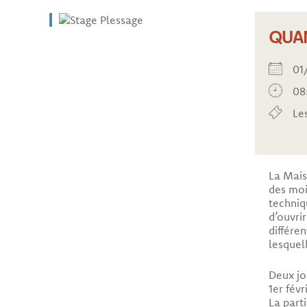
QUA
01
08
Le
La Mais
des moi
techniq
d’ouvri
différe
lesquel
Deux jo
1er févr
La parti