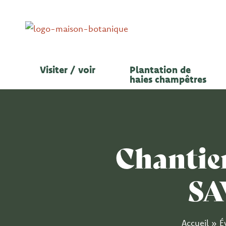
Aller
au
contenu
Visiter / voir
Plantation de
haies champêtres
Chantier
SA
Accueil
»
É