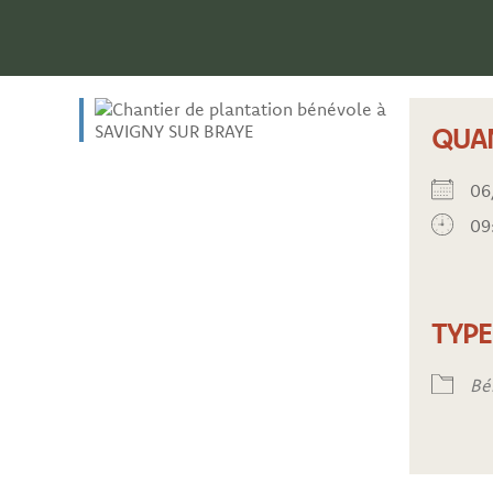
QUA
06
09
TYP
Bé