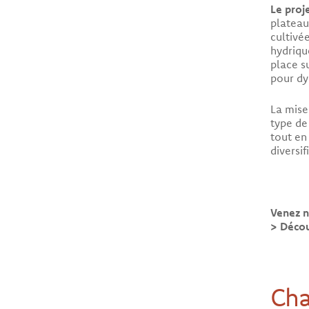
Le proj
plateau
cultivé
hydriqu
place s
pour dy
La mise
type de
tout en
diversi
Venez n
> Décou
Cha