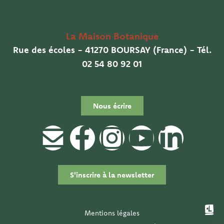
La Maison Botanique
Rue des écoles - 41270 BOURSAY (France) - Tél.
02 54 80 92 01
Nous écrire
E
F
I
Y
L
n
a
n
o
i
S'inscrire à la newsletter
v
c
s
u
n
e
e
t
t
k
Mentions légales