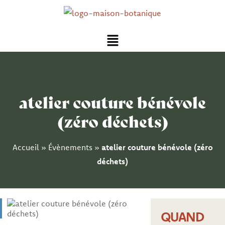
Aller
au
Menu
contenu
atelier couture bénévole
(zéro déchets)
Accueil
»
Évènements
»
atelier couture bénévole (zéro
déchets)
QUAND