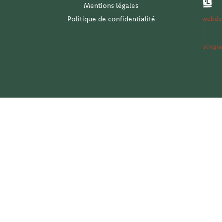
e
k
a
n
Mentions légales
-
m
-
Politique de confidentialité
webde
f
i
n
:
olivgr