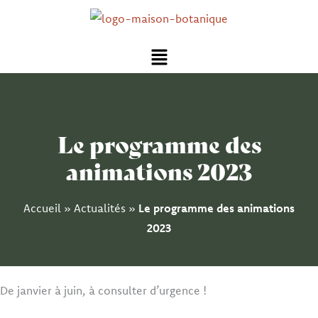
Aller
au
Menu
contenu
Le programme des
animations 2023
Accueil
»
Actualités
»
Le programme des animations
2023
De janvier à juin, à consulter d’urgence !