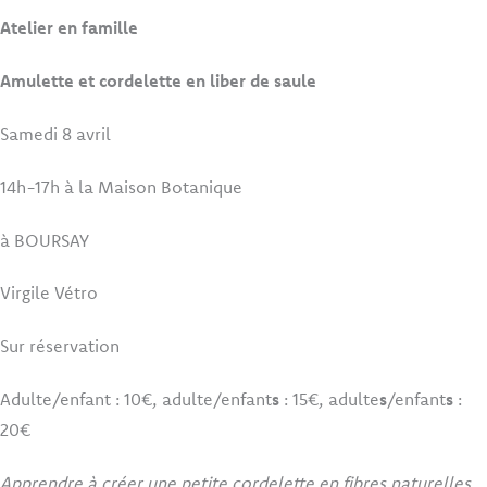
Atelier en famille
Amulette et cordelette en liber de saule
Samedi 8 avril
14h-17h à la Maison Botanique
à BOURSAY
Virgile Vétro
Sur réservation
Adulte/enfant : 10€, adulte/enfant
s
: 15€, adulte
s
/enfant
s
:
20€
Apprendre à créer une petite cordelette en fibres naturelles