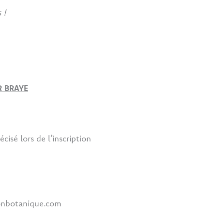
 !
R BRAYE
isé lors de l’inscription
sonbotanique.com