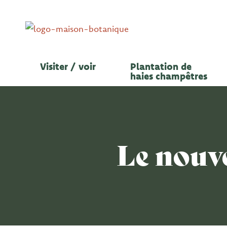
Aller
au
contenu
Visiter / voir
Plantation de
haies champêtres
Le nouv