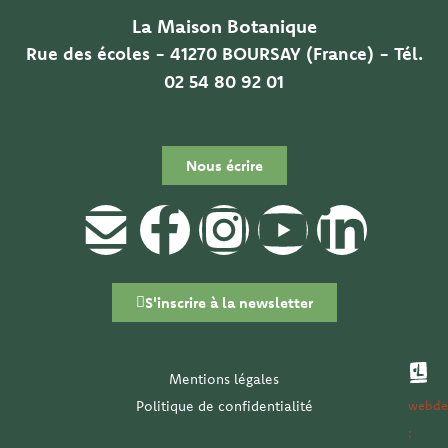
La Maison Botanique
Rue des écoles - 41270 BOURSAY (France) - Tél.
02 54 80 92 01
Nous écrire
E
F
I
Y
L
n
a
n
o
i
S'inscrire à la newsletter
v
c
s
u
n
e
e
t
t
k
Mentions légales
l
Politique de confidentialité
b
a
u
e
webde
: