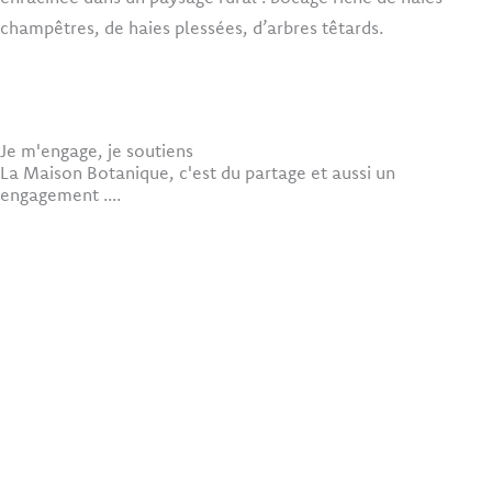
champêtres, de haies plessées, d’arbres têtards.
En savoir plus
Je m'engage, je soutiens
La Maison Botanique, c'est du partage et aussi un
engagement ....
Je fais un don
à la Maison Botanique
J'adhère
à l'association
Je m'engage en tant
que bénévole