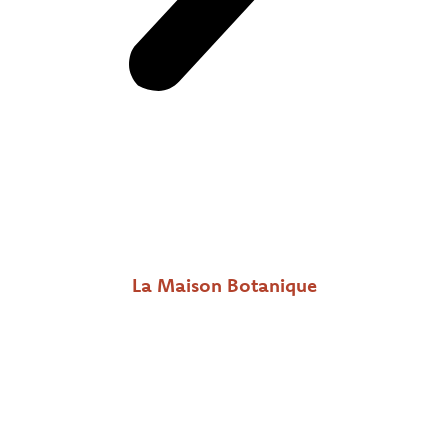
La Maison Botanique
Rue des écoles - 41270 BOURSAY (France) - Tél. 02
54 80 92 01
Nous écrire