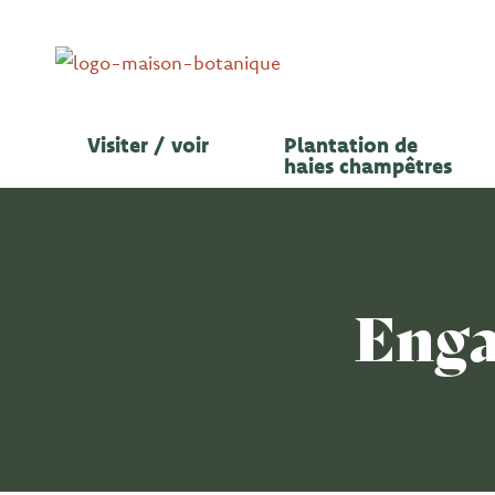
Aller
au
contenu
Visiter / voir
Plantation de
haies champêtres
Enga