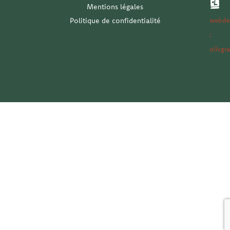
e
k
a
n
Mentions légales
-
m
-
Politique de confidentialité
webde
f
i
n
:
olivgr