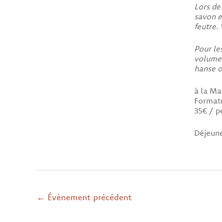
Lors de
savon e
feutre. 
Pour le
volume 
hanse o
à la M
Formatr
35€ / p
Déjeune
←
Évènement précédent