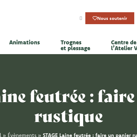
Nous soutenir
Animations
Trognes
Centre de 
et plessage
l’Atelier 
ne feutrée : faire
rustique
l
»
Évènements
»
STAGE Laine feutrée : faire un panier r