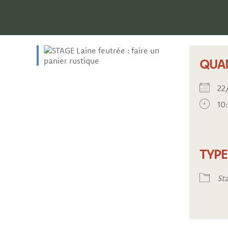
QUA
22
10
TYP
Sta