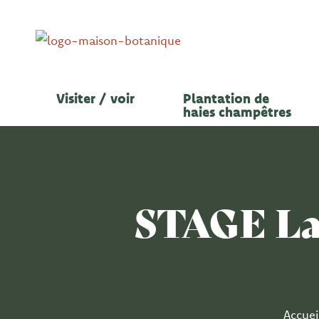
Aller
au
contenu
Visiter / voir
Plantation de
haies champêtres
STAGE Lai
Accuei