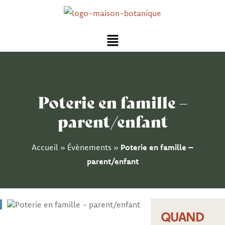
Aller
au
Menu
contenu
Poterie en famille –
parent/enfant
Accueil
»
Évènements
»
Poterie en famille –
parent/enfant
QUAND