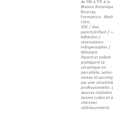
de 14h à 17h à la
Maison Botaniqu
Boursay
Formatrice : Math
Clerc
30€ / duo
parent/enfant / 
Adhésion /
réservations
indispensables /
débutant
Parent et enfant
pratiquent la
céramique en
parrallèle, selon 
niveau et accom
par une céramist
professionnelle. 
œuvres réalisées
serons cuites et à
chercher
ultérieurement.