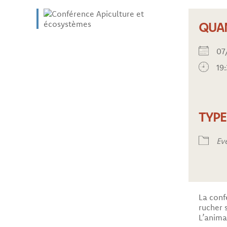
QUA
07
19
TYP
Ev
La conf
rucher 
L’anima