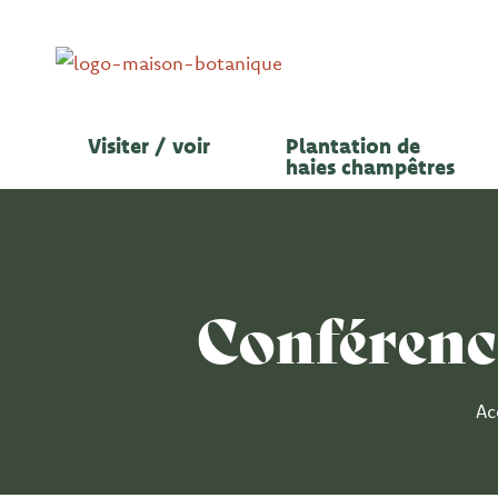
Aller
au
contenu
Visiter / voir
Plantation de
haies champêtres
Conférenc
Ac