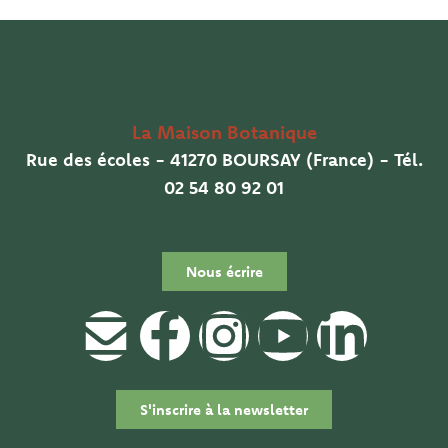
La Maison Botanique
Rue des écoles - 41270 BOURSAY (France) - Tél.
02 54 80 92 01
Nous écrire
E
F
I
Y
L
n
a
n
o
i
S'inscrire à la newsletter
v
c
s
u
n