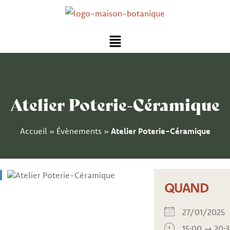
Aller
au
Menu
contenu
Atelier Poterie-Céramique
Accueil
»
Évènements
»
Atelier Poterie-Céramique
QUAND
27/01/202
15:00 → 20: