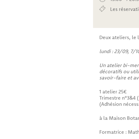
Les réservat
Deux ateliers, le 
lundi : 23/09, 7/1
Un atelier bi-men
décoratifs ou util
savoir-faire et a
1 atelier 25€
Trimestre n°3&4 
(Adhésion nécessa
à la Maison Bot
Formatrice : Math