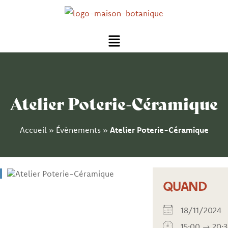
Aller
au
Menu
contenu
Atelier Poterie-Céramique
Accueil
»
Évènements
»
Atelier Poterie-Céramique
QUAND
18/11/202
15:00 → 20: